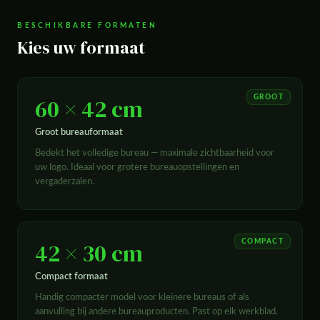
BESCHIKBARE FORMATEN
Kies uw formaat
60 × 42 cm
GROOT
Groot bureauformaat
Bedekt het volledige bureau — maximale zichtbaarheid voor
uw logo. Ideaal voor grotere bureauopstellingen en
vergaderzalen.
42 × 30 cm
COMPACT
Compact formaat
Handig compacter model voor kleinere bureaus of als
aanvulling bij andere bureauproducten. Past op elk werkblad.