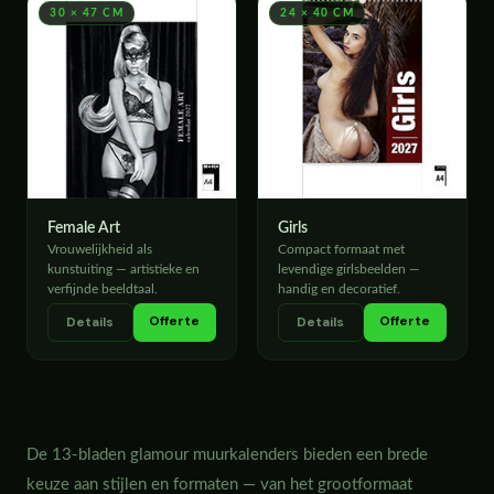
30 × 47 CM
24 × 40 CM
Female Art
Girls
Vrouwelijkheid als
Compact formaat met
kunstuiting — artistieke en
levendige girlsbeelden —
verfijnde beeldtaal.
handig en decoratief.
Offerte
Offerte
Details
Details
De 13-bladen glamour muurkalenders bieden een brede
keuze aan stijlen en formaten — van het grootformaat