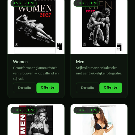
45 × 59 CM
33 × 55 CM
Women
Men
Grootformaat glamourfoto's
Stijlvolle mannenkalender
van vrouwen — opvallend en
met aantrekkelijke fotografie.
stijlvol.
Offerte
Offerte
Details
Details
33 × 55 CM
33 × 55 CM