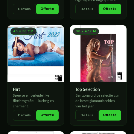
eigentijds en uitgesproken.
Offerte
Offerte
Details
Details
45 × 38 CM
30 × 47 CM
Flirt
Top Selection
Speelse en verleidelijke
Een zorgvuldige selectie van
flirtfotografie — luchtig en
de beste glamourbeelden
charmant.
van het jaar.
Offerte
Offerte
Details
Details