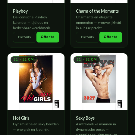
Playboy
Charm of the Moments
De iconische Playboy
Charmante en elegante
kalender — tijdloos en
momenten — vrouwelijkheid
herkenbaar wereldmerk.
in al haar pracht.
Offerte
Offerte
Details
Details
31 × 52 CM
31 × 52 CM
Hot Girls
Sexy Boys
Dynamische en sexy beelden
Aantrekkelijke mannen in
— energiek en kleurrijk.
dynamische poses —