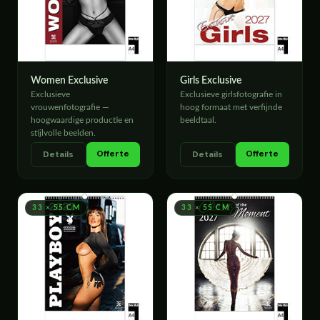
Women Exclusive
Girls Exclusive
Exclusieve
Exclusieve girlsfotografie in
vrouwenfotografie —
hoog formaat met verfijnde
hoogwaardige productie en
beeldtaal.
stijlvolle beelden.
Offerte
Offerte
Details
Details
33 × 55 CM
33 × 55 CM