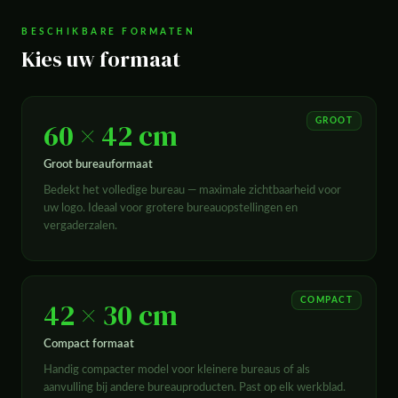
BESCHIKBARE FORMATEN
Kies uw formaat
60 × 42 cm
GROOT
Groot bureauformaat
Bedekt het volledige bureau — maximale zichtbaarheid voor
uw logo. Ideaal voor grotere bureauopstellingen en
vergaderzalen.
42 × 30 cm
COMPACT
Compact formaat
Handig compacter model voor kleinere bureaus of als
aanvulling bij andere bureauproducten. Past op elk werkblad.