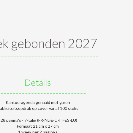
ek gebonden 2027
Details
Kantooragenda genaaid met garen
ubliciteitsopdruk op cover vanaf 100 stuks
128 pagina's - 7-talig (FR-NL-E-D-IT-ES-LU)
Formaat 21 cm x 27 cm
1 week per 2 pagina's