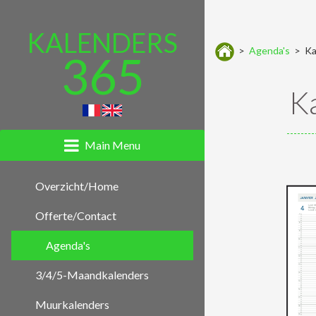
KALENDERS
>
Agenda's
> Ka
365
K
Main Menu
Overzicht/Home
Offerte/Contact
Agenda's
3/4/5-Maandkalenders
Muurkalenders