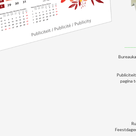
Bureauka
Publicite
pagina 
Ru
Feestdage