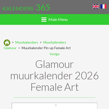
365
KALENDERS
Main Menu
>
Muurkalenders
>
Muurkalenders
Glamour
> Muurkalender Pin-up Female Art
Vorige
Glamour
muurkalender 2026
Female Art