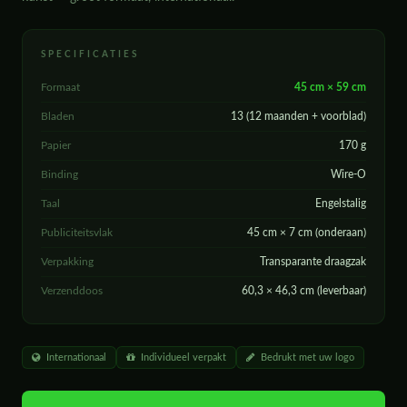
SPECIFICATIES
Formaat
45 cm × 59 cm
Bladen
13 (12 maanden + voorblad)
Papier
170 g
Binding
Wire-O
Taal
Engelstalig
Publiciteitsvlak
45 cm × 7 cm (onderaan)
Verpakking
Transparante draagzak
Verzenddoos
60,3 × 46,3 cm (leverbaar)
Internationaal
Individueel verpakt
Bedrukt met uw logo