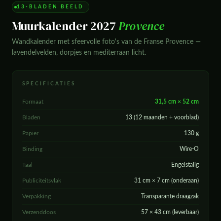
13-BLADEN BEELD
Muurkalender 2027
Provence
Wandkalender met sfeervolle foto's van de Franse Provence —
lavendelvelden, dorpjes en mediterraan licht.
SPECIFICATIES
Formaat
31,5 cm × 52 cm
Bladen
13 (12 maanden + voorblad)
Papier
130 g
Binding
Wire-O
Taal
Engelstalig
Publiciteitsvlak
31 cm × 7 cm (onderaan)
Verpakking
Transparante draagzak
Verzenddoos
57 × 43 cm (leverbaar)