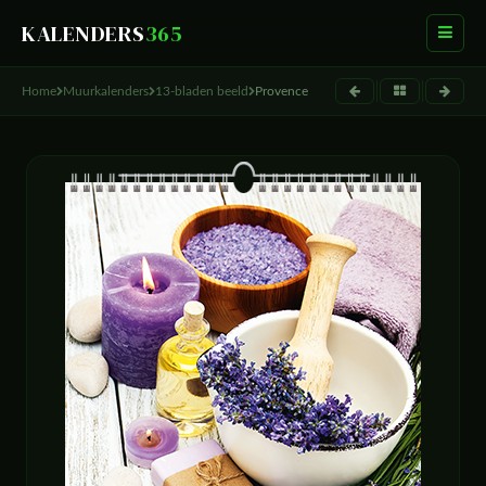
KALENDERS
365
Home
Muurkalenders
13-bladen beeld
Provence