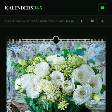
KALENDERS
365
Home
Muurkalenders
13-bladen beeld
Live Design