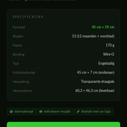
SPECIFICATIES
Formaat
45 cm × 59 cm
Bladen
13 (12 maanden + voorblad)
Papier
170 g
Binding
Wire-O
Taal
Engelstalig
Publiciteitsvlak
45 cm × 7 cm (onderaan)
Verpakking
Transparante draagzak
Verzenddoos
60,3 × 46,3 cm (leverbaar)
Internationaal
Individueel verpakt
Bedrukt met uw logo